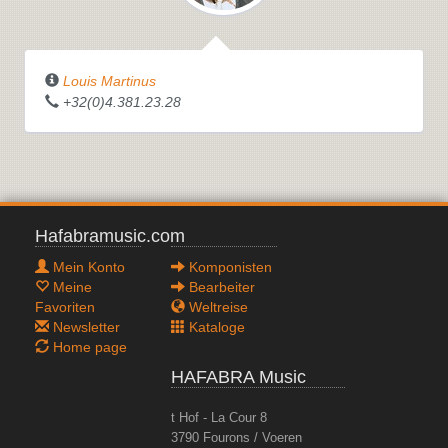
Louis Martinus
+32(0)4.381.23.28
Hafabramusic.com
Mein Konto
Komponisten
Meine
Bearbeiter
Favoriten
Weltreise
Newsletter
Kataloge
Home page
HAFABRA Music
t Hof - La Cour 8
3790 Fourons / Voeren