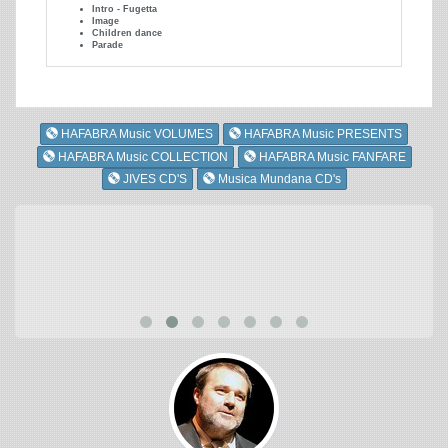
Intro - Fugetta
Image
Children dance
Parade
HAFABRA Music VOLUMES
HAFABRA Music PRESENTS
HAFABRA Music COLLECTION
HAFABRA Music FANFARE
JIVES CD'S
Musica Mundana CD's