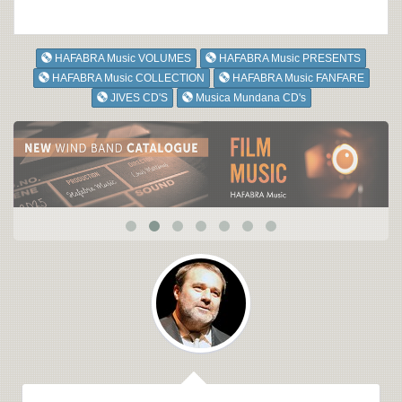
HAFABRA Music VOLUMES
HAFABRA Music PRESENTS
HAFABRA Music COLLECTION
HAFABRA Music FANFARE
JIVES CD'S
Musica Mundana CD's