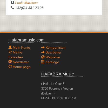
Louis Martinus
+32(0)4.381.23.28
Hafabramusic.com
Mein Konto
Komponisten
Meine
Bearbeiter
Favoriten
Weltreise
Newsletter
Kataloge
Home page
HAFABRA Music
t Hof - La Cour 8
3790 Fourons / Voeren
(Belgium)
MwSt : BE 0710.836.784