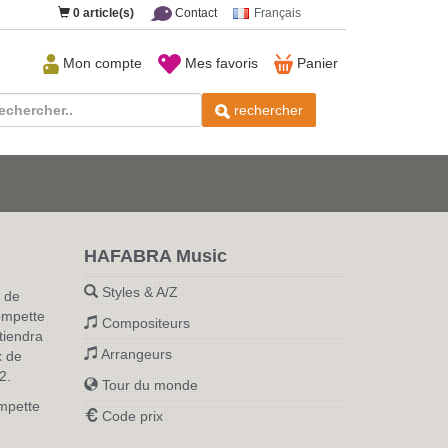
0
article(s)
Contact
Français
Mon compte
Mes favoris
Panier
rechercher
HAFABRA Music
Styles & A/Z
x de
rompette
Compositeurs
tiendra
Arrangeurs
x de
2.
Tour du monde
ompette
Code prix