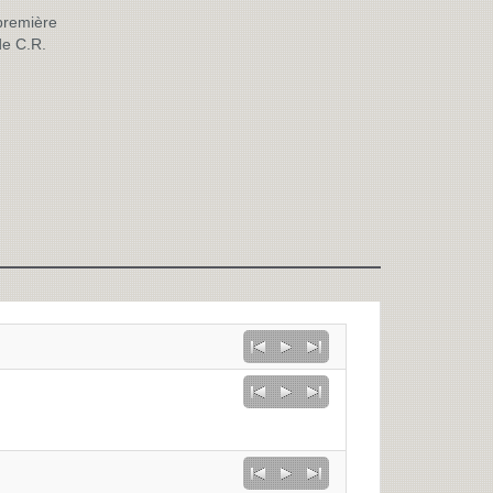
 première
e C.R.