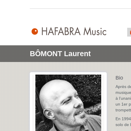
BÔMONT Laurent
Bio
Après de
musique 
à l’unan
un 1er p
trompett
En 1994 
solo de 