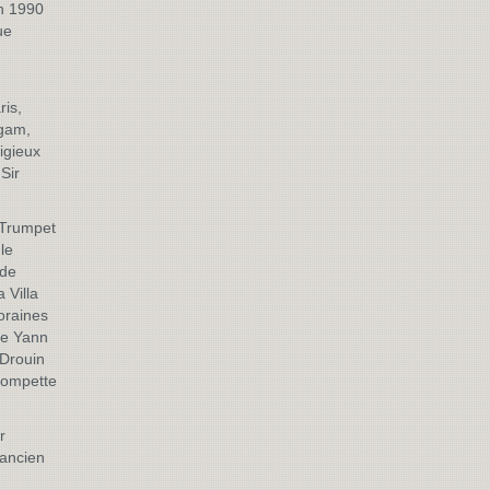
n 1990
ue
ris,
ngam,
igieux
Sir
l Trumpet
le
 de
 Villa
oraines
e Yann
 Drouin
rompette
r
Lancien