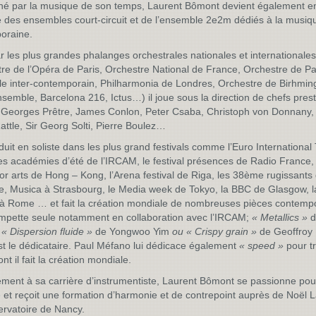
né par la musique de son temps, Laurent Bômont devient également e
te des ensembles court-circuit et de l’ensemble 2e2m dédiés à la musiq
oraine.
ar les plus grandes phalanges orchestrales nationales et internationales
re de l’Opéra de Paris, Orchestre National de France, Orchestre de Pa
e inter-contemporain, Philharmonia de Londres, Orchestre de Birhmi
semble, Barcelona 216, Ictus…) il joue sous la direction de chefs prest
 Georges Prêtre, James Conlon, Peter Csaba, Christoph von Donnany, 
ttle, Sir Georg Solti, Pierre Boulez…
oduit en soliste dans les plus grand festivals comme l’Euro Internationa
es académies d’été de l’IRCAM, le festival présences de Radio France, 
 for arts de Hong – Kong, l’Arena festival de Riga, les 38ème rugissants
, Musica à Strasbourg, le Media week de Tokyo, la BBC de Glasgow, la
 à Rome … et fait la création mondiale de nombreuses pièces contemp
ompette seule notamment en collaboration avec l’IRCAM;
« Metallics »
d
 « Dispersion fluide »
de Yongwoo Yim
ou « Crispy grain »
de Geoffroy
est le dédicataire. Paul Méfano lui dédicace également
« speed »
pour t
nt il fait la création mondiale.
ement à sa carrière d’instrumentiste, Laurent Bômont se passionne pou
re et reçoit une formation d’harmonie et de contrepoint auprès de Noël 
rvatoire de Nancy.