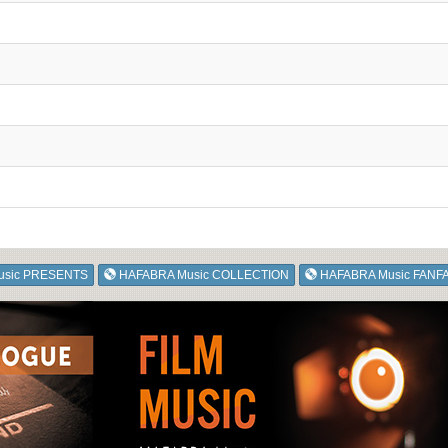
usic PRESENTS
HAFABRA Music COLLECTION
HAFABRA Music FANF