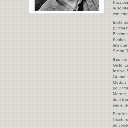
Passion
le solis
contemp
Invité p
(Orchest
Ensembl
Köhln en
tels que
Simon Ra
Il se pr
Guild, L
festival
Grenoble
Médicis
pour tr
Maresz
,
dont il 
seule, do
Parallèl
l’écritu
au conse