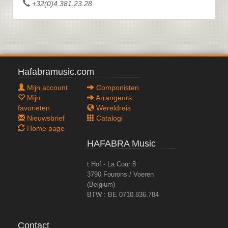
+32(0)4.381.23.28
Hafabramusic.com
Mijn account
Componisten
Mijn
Arrangeurs
favorieten
Wereldreis
Nieuwsbrief
Catalogi
Home page
HAFABRA Music
t Hof - La Cour 8
3790 Fourons / Voeren
(Belgium)
BTW : BE 0710.836.784
Contact