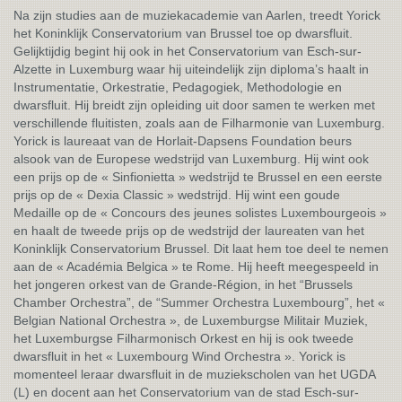
Na zijn studies aan de muziekacademie van Aarlen, treedt Yorick
het Koninklijk Conservatorium van Brussel toe op dwarsfluit.
Gelijktijdig begint hij ook in het Conservatorium van Esch-sur-
Alzette in Luxemburg waar hij uiteindelijk zijn diploma’s haalt in
Instrumentatie, Orkestratie, Pedagogiek, Methodologie en
dwarsfluit. Hij breidt zijn opleiding uit door samen te werken met
verschillende fluitisten, zoals aan de Filharmonie van Luxemburg.
Yorick is laureaat van de Horlait-Dapsens Foundation beurs
alsook van de Europese wedstrijd van Luxemburg. Hij wint ook
een prijs op de « Sinfionietta » wedstrijd te Brussel en een eerste
prijs op de « Dexia Classic » wedstrijd. Hij wint een goude
Medaille op de « Concours des jeunes solistes Luxembourgeois »
en haalt de tweede prijs op de wedstrijd der laureaten van het
Koninklijk Conservatorium Brussel. Dit laat hem toe deel te nemen
aan de « Académia Belgica » te Rome. Hij heeft meegespeeld in
het jongeren orkest van de Grande-Région, in het “Brussels
Chamber Orchestra”, de “Summer Orchestra Luxembourg”, het «
Belgian National Orchestra », de Luxemburgse Militair Muziek,
het Luxemburgse Filharmonisch Orkest en hij is ook tweede
dwarsfluit in het « Luxembourg Wind Orchestra ». Yorick is
momenteel leraar dwarsfluit in de muziekscholen van het UGDA
(L) en docent aan het Conservatorium van de stad Esch-sur-