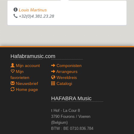
Louis Martinus
+32(0)4.381.23.28
Hafabramusic.com
Mijn account
Componisten
Mijn
Arrangeurs
favorieten
Wereldreis
Nieuwsbrief
Catalogi
Home page
HAFABRA Music
t Hof - La Cour 8
3790 Fourons / Voeren
(Belgium)
BTW : BE 0710.836.784