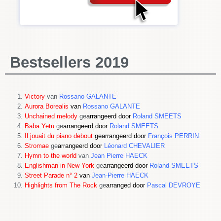
Bestsellers 2019
Victory
van
Rossano GALANTE
Aurora Borealis
van
Rossano GALANTE
Unchained melody
ge
arrangeerd door
Roland SMEETS
Baba Yetu
ge
arrangeerd door
Roland SMEETS
Il jouait du piano debout
gearrangeerd door
François PERRIN
Stromae
ge
arrangeerd door
Léonard CHEVALIER
Hymn to the world
van
Jean Pierre HAECK
Englishman in New York
ge
arrangeerd door
Roland SMEETS
Street Parade n° 2
van
Jean-Pierre HAECK
Highlights from The Rock
ge
arranged door
Pascal DEVROYE