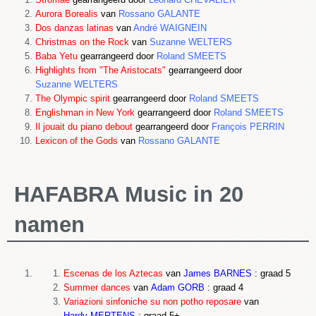
Stromae
gearrangeerd door
Léonard CHEVALIER
Aurora Borealis
van
Rossano GALANTE
Dos danzas latinas
van
André WAIGNEIN
Christmas on the Rock
van
Suzanne WELTERS
Baba Yetu
gearrangeerd door
Roland SMEETS
Highlights from "The Aristocats"
gearrangeerd door
Suzanne WELTERS
The Olympic spirit
gearrangeerd door
Roland SMEETS
Englishman in New York
gearrangeerd door
Roland SMEETS
Il jouait du piano debout
gearrangeerd door
François PERRIN
Lexicon of the Gods
van
Rossano GALANTE
HAFABRA Music in 20
namen
Escenas de los Aztecas
van
James BARNES
: graad 5
Summer dances
van
Adam GORB
: graad 4
Variazioni sinfoniche su non potho reposare
van