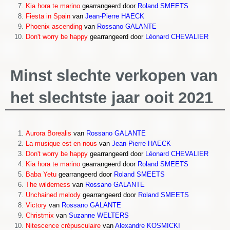
Kia hora te marino
gearrangeerd door
Roland SMEETS
Fiesta in Spain
van
Jean-Pierre HAECK
Phoenix ascending
van
Rossano GALANTE
Don't worry be happy
gearrangeerd door
Léonard CHEVALIER
Minst slechte verkopen van
het slechtste jaar ooit 2021
Aurora Borealis
van
Rossano GALANTE
La musique est en nous
van
Jean-Pierre HAECK
Don't worry be happy
gearrangeerd door
Léonard CHEVALIER
Kia hora te marino
gearrangeerd door
Roland SMEETS
Baba Yetu
gearrangeerd door
Roland SMEETS
The wilderness
van
Rossano GALANTE
Unchained melody
gearrangeerd door
Roland SMEETS
Victory
van
Rossano GALANTE
Christmix
van
Suzanne WELTERS
Nitescence crépusculaire
van
Alexandre KOSMICKI