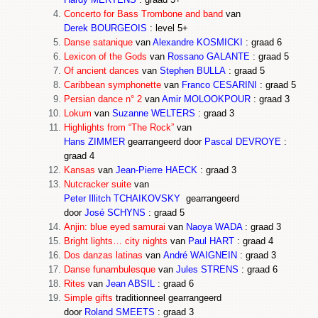
Hardy MERTENS
:
graad 5+
Concerto for Bass Trombone and band
van
Derek BOURGEOIS
: level 5+
Danse satanique
van
Alexandre KOSMICKI
: graad 6
Lexicon of the Gods
van
Rossano GALANTE
: graad 5
Of ancient dances
van
Stephen BULLA
: graad
5
Caribbean symphonette
van
Franco CESARINI
: graad 5
Persian dance n° 2
van
Amir MOLOOKPOUR
: graad 3
Lokum
van
Suzanne WELTERS
: graad 3
Highlights from “The Rock”
van
Hans ZIMMER
gearrangeerd door
Pascal DEVROYE
:
graad 4
Kansas
van
Jean-Pierre HAECK
: graad 3
Nutcracker suite
van
Peter Illitch TCHAIKOVSKY
gearrangeerd
door
José SCHYNS
: graad 5
Anjin: blue eyed samurai
van
Naoya WADA
: graad 3
Bright lights… city nights
van
Paul HART
: graad 4
Dos danzas latinas
van
André WAIGNEIN
: graad 3
Danse funambulesque
van
Jules STRENS
: graad 6
Rites
van
Jean ABSIL
: graad 6
Simple gifts
traditionneel gearrangeerd
door
Roland SMEETS
: graad 3