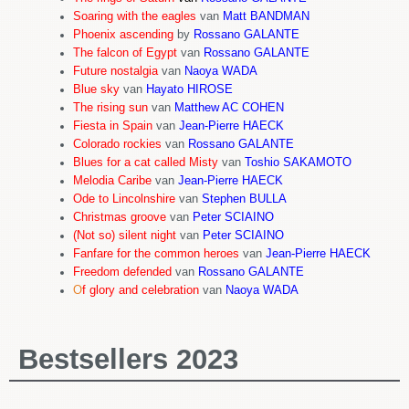
Soaring with the eagles
van
Matt BANDMAN
Phoenix ascending
by
Rossano GALANTE
The falcon of Egypt
van
Rossano GALANTE
Future nostalgia
van
Naoya WADA
Blue sky
van
Hayato HIROSE
The rising sun
van
Matthew AC COHEN
Fiesta in Spain
van
Jean-Pierre HAECK
Colorado rockies
van
Rossano GALANTE
Blues for a cat called Misty
van
Toshio SAKAMOTO
Melodia Caribe
van
Jean-Pierre HAECK
Ode to Lincolnshire
van
Stephen BULLA
Christmas groove
van
Peter SCIAINO
(Not so) silent night
van
Peter SCIAINO
Fanfare for the common heroes
van
Jean-Pierre HAECK
Freedom defended
van
Rossano GALANTE
O
f glory and celebration
van
Naoya WADA
Bestsellers 2023