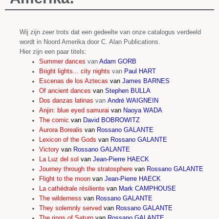
Wij zijn zeer trots dat een gedeelte van onze catalogus verdeeld
wordt in Noord Amerika door C. Alan Publications.
Hier zijn een paar
titels:
Summer dances
van
Adam GORB
Bright lights... city nights
van
Paul HART
Escenas de los Aztecas
van
James BARNES
Of ancient dances
van
Stephen BULLA
Dos danzas latinas
van
André WAIGNEIN
Anjin: blue eyed samurai
van
Naoya WADA
The comic
van
David BOBROWITZ
Aurora Borealis
van
Rossano GALANTE
Lexicon of the Gods
van
Rossano GALANTE
Victory
van
Rossano GALANTE
La Luz del sol
van
Jean-Pierre HAECK
Journey through the stratosphere
van
Rossano GALANTE
Flight to the moon
van
Jean-Pierre HAECK
La cathédrale résiliente
van
Mark CAMPHOUSE
The wilderness
van
Rossano GALANTE
They solemnly served
van
Rossano GALANTE
The rings of Saturn
van
Rossano GALANTE