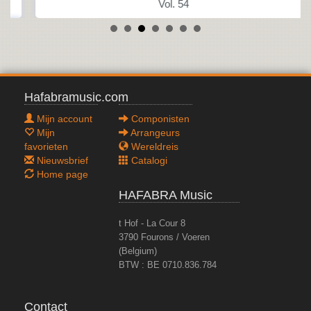
Vol. 54
Hafabramusic.com
Mijn account
Componisten
Mijn
Arrangeurs
favorieten
Wereldreis
Nieuwsbrief
Catalogi
Home page
HAFABRA Music
t Hof - La Cour 8
3790 Fourons / Voeren
(Belgium)
BTW : BE 0710.836.784
Contact