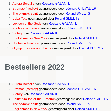
Aurora Borealis
van
Rossano GALANTE
Stromae (medley)
gearrangeerd door
Léonard CHEVALIER
The olympic spirit
gearrangeerd door
Roland SMEETS
Baba Yetu
gearrangeerd door
Roland SMEETS
Lexicon of the Gods
van
Rossano GALANTE
Kia hora te marino
gearrangeerd door
Roland SMEETS
Victory
van
Rossano GALANT
E
Englishman in New York
gearrangeerd door
Roland SMEETS
Unchained melody
gearrangeerd door
Roland SMEETS
Olympic fanfare and theme
gearrangeerd door
Pascal DEVROYE
Bestsellers 2022
Aurora Borealis
van
Rossano GALANTE
Stromae (medley)
gearrangeerd door
Léonard CHEVALIER
Victory
van
Rossano GALANTE
Spirit: Stallion of the Cimarron
gearrangeerd door
Roland SMEETS
The olympic spirit
gearrangeerd door
Roland SMEETS
Englishman in New York
gearrangeerd door
Roland SMEETS