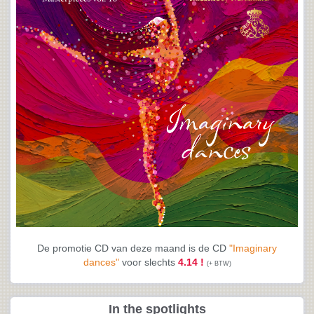
De promotie CD van deze maand is de CD
"Imaginary
dances"
voor slechts
4.14 !
(+ BTW)
In the spotlights