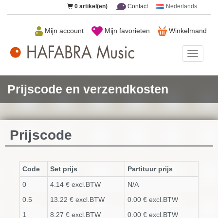
0
artikel(en)
Contact
Nederlands
Mijn account
Mijn favorieten
Winkelmand
HAFAB
Music
Prijscode en verzendkosten
Prijscode
Code
Set prijs
Partituur prijs
0
4.14 € excl.BTW
N/A
0.5
13.22 € excl.BTW
0.00 € excl.BTW
1
8.27 € excl.BTW
0.00 € excl.BTW