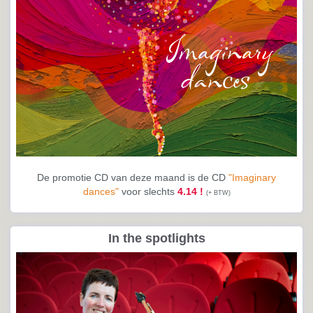
De promotie CD van deze maand is de CD
"Imaginary
dances"
voor slechts
4.14 !
(+ BTW)
In the spotlights