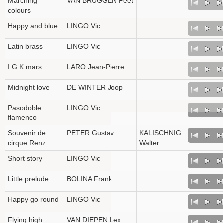
Marching
VAN BRUGGEN Peet
colours
Happy and blue
LINGO Vic
Latin brass
LINGO Vic
I G K mars
LARO Jean-Pierre
Midnight love
DE WINTER Joop
Pasodoble
LINGO Vic
flamenco
Souvenir de
PETER Gustav
KALISCHNIG
cirque Renz
Walter
Short story
LINGO Vic
Little prelude
BOLINA Frank
Happy go round
LINGO Vic
Flying high
VAN DIEPEN Lex