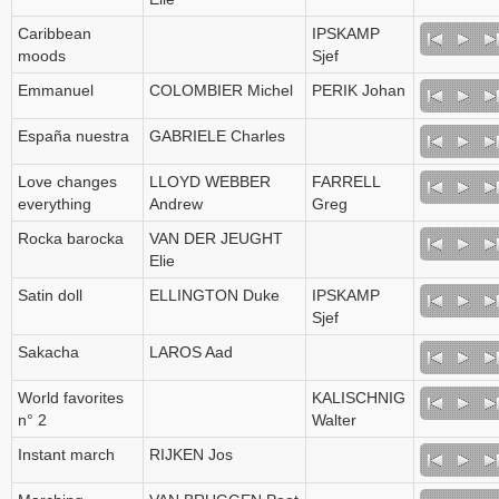
Caribbean
IPSKAMP
moods
Sjef
Emmanuel
COLOMBIER Michel
PERIK Johan
España nuestra
GABRIELE Charles
Love changes
LLOYD WEBBER
FARRELL
everything
Andrew
Greg
Rocka barocka
VAN DER JEUGHT
Elie
Satin doll
ELLINGTON Duke
IPSKAMP
Sjef
Sakacha
LAROS Aad
World favorites
KALISCHNIG
n° 2
Walter
Instant march
RIJKEN Jos