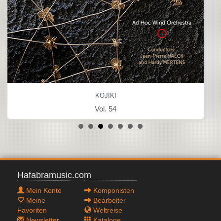
KOJIKI
Vol. 54
Hafabramusic.com
Mein Konto
Komponisten
Meine
Bearbeiter
Favoriten
Weltreise
Newsletter
Kataloge