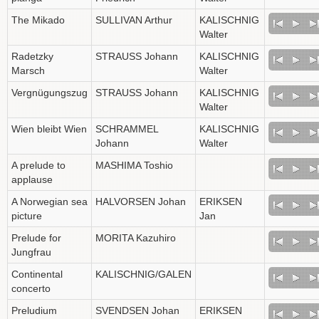
The Mikado
SULLIVAN Arthur
KALISCHNIG
Walter
Radetzky
STRAUSS Johann
KALISCHNIG
Marsch
Walter
Vergnügungszug
STRAUSS Johann
KALISCHNIG
Walter
Wien bleibt Wien
SCHRAMMEL
KALISCHNIG
Johann
Walter
A prelude to
MASHIMA Toshio
applause
A Norwegian sea
HALVORSEN Johan
ERIKSEN
picture
Jan
Prelude for
MORITA Kazuhiro
Jungfrau
Continental
KALISCHNIG/GALEN
concerto
Preludium
SVENDSEN Johan
ERIKSEN