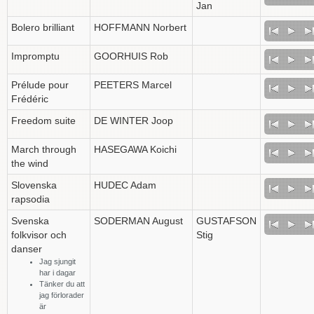
Jan
Bolero brilliant
HOFFMANN Norbert
Impromptu
GOORHUIS Rob
Prélude pour
PEETERS Marcel
Frédéric
Freedom suite
DE WINTER Joop
March through
HASEGAWA Koichi
the wind
Slovenska
HUDEC Adam
rapsodia
Svenska
SODERMAN August
GUSTAFSON
folkvisor och
Stig
danser
Jag sjungit
har i dagar
Tänker du att
jag förlorader
är