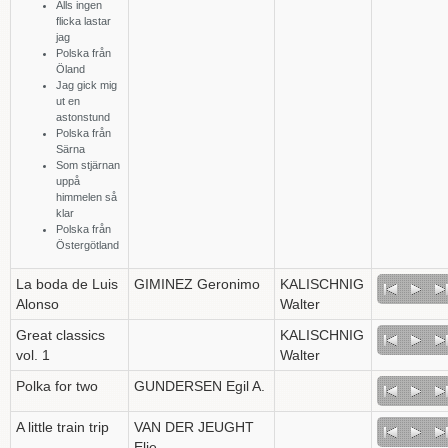
Alls ingen
flicka lastar
jag
Polska från
Öland
Jag gick mig
ut en
astonstund
Polska från
Särna
Som stjärnan
uppå
himmelen så
klar
Polska från
Östergötland
La boda de Luis
GIMINEZ Geronimo
KALISCHNIG
Alonso
Walter
Great classics
KALISCHNIG
vol. 1
Walter
Polka for two
GUNDERSEN Egil A.
A little train trip
VAN DER JEUGHT
Elie