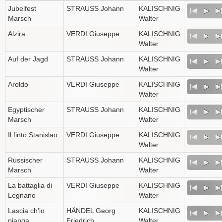
Jubelfest
STRAUSS Johann
KALISCHNIG
Marsch
Walter
Alzira
VERDI Giuseppe
KALISCHNIG
Walter
Auf der Jagd
STRAUSS Johann
KALISCHNIG
Walter
Aroldo
VERDI Giuseppe
KALISCHNIG
Walter
Egyptischer
STRAUSS Johann
KALISCHNIG
Marsch
Walter
Il finto Stanislao
VERDI Giuseppe
KALISCHNIG
Walter
Russischer
STRAUSS Johann
KALISCHNIG
Marsch
Walter
La battaglia di
VERDI Giuseppe
KALISCHNIG
Legnano
Walter
Lascia ch'io
HÄNDEL Georg
KALISCHNIG
pianga
Friedrich
Walter