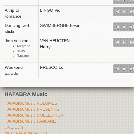
A trip to
LINGO Vic
romance
Dancing twirl
SWIMBERGHE Erwin
sticks
Jam session
VAN HEUGTEN
Allegretto
Harry
Blues
Ragtime
Weekend
FRESCO Lo
parade
HAFABRA Music
HAFABRA Music VOLUMES
HAFABRA Music PRESENTS
HAFABRA Music COLLECTION
HAFABRA Music FANFARE
JIVE CD's
Musica Mundana CD's