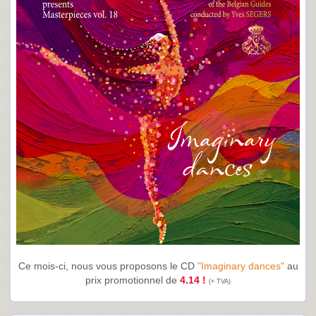
Ce mois-ci, nous vous proposons le CD
"Imaginary dances"
au
prix promotionnel de
4.14 !
(+ TVA)