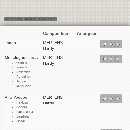
wind band
|
fanfare
|
brass band
Compositeur
Arrangeur
Tango
MERTENS
Hardy
Monologue in may
MERTENS
Opinion
Hardy
Speech
Reflection
Re-opinion
Jumpy
conclusion
Afro Voodoo
MERTENS
Hevioso
Hardy
Gabara
Papa Legba
Dambala
Mawu