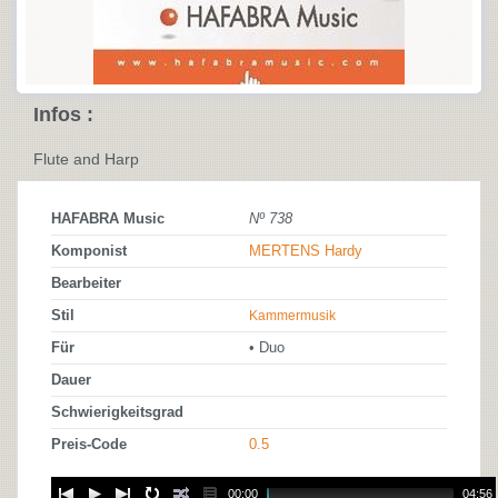
Infos :
Flute and Harp
HAFABRA Music
Nº 738
Komponist
MERTENS Hardy
Bearbeiter
Stil
Kammermusik
Für
• Duo
Dauer
Schwierigkeitsgrad
Preis-Code
0.5
00:00
04:56