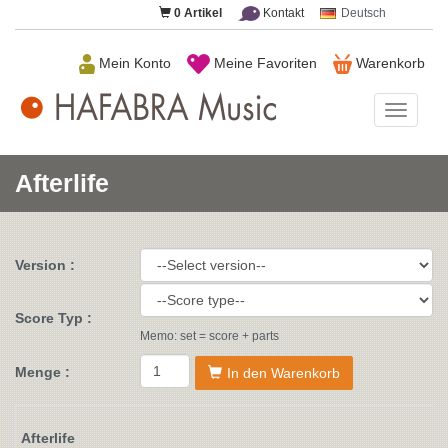
0
Artikel
Kontakt
Deutsch
Mein Konto
Meine Favoriten
Warenkorb
HAFAB
Music
Afterlife
Version :
Score Typ :
Memo: set = score + parts
Menge :
In den Warenkorb
Afterlife