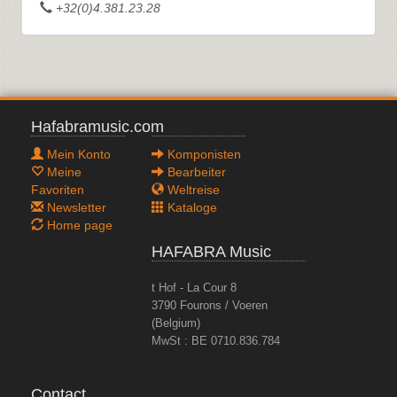
+32(0)4.381.23.28
Hafabramusic.com
Mein Konto
Komponisten
Meine
Bearbeiter
Favoriten
Weltreise
Newsletter
Kataloge
Home page
HAFABRA Music
t Hof - La Cour 8
3790 Fourons / Voeren
(Belgium)
MwSt : BE 0710.836.784
Contact