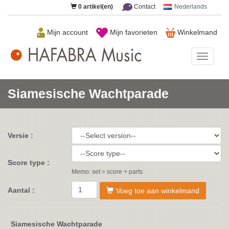
0
artikel(en)
Contact
Nederlands
Mijn account
Mijn favorieten
Winkelmand
HAFAB
Music
Siamesische Wachtparade
Versie :
Score type :
Memo: set = score + parts
Aantal :
Voeg toe aan winkelmand
Siamesische Wachtparade