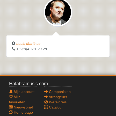
Louis Martinus
+32(0)4.381.23.28
Hafabramusic.com
Mijn account
Componisten
Mijn
Arrangeurs
favorieten
Wereldreis
Nieuwsbrief
Catalogi
Home page