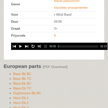
Nieuw jaarsconcert
Genre
Klassieke arrangementen
Voor
• Wind Band
Duur
04:00
Graad
3+
Prijscode
9
00:00
02:13
European parts
[PDF Download]
Bass Bb BC
Bass Bb TC
Bass Eb BC
Bass Eb TC
Euphonium Bb BC
Horn Eb 1
Horn Eb 2
Horn Eb 3