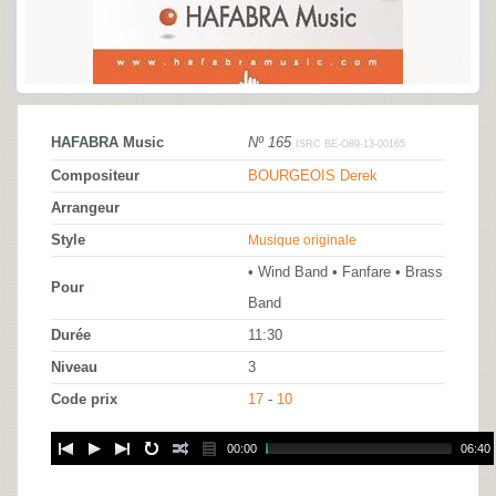
HAFABRA Music
Nº 165
ISRC BE-O89-13-00165
Compositeur
BOURGEOIS Derek
Arrangeur
Style
Musique originale
• Wind Band • Fanfare • Brass
Pour
Band
Durée
11:30
Niveau
3
Code prix
17
-
10
00:00
06:40