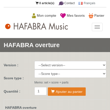
0
article(s)
Contact
Français
Mon compte
Mes favoris
Panier
HAFAB
Music
HAFABRA overture
Version :
Score type :
Memo: set = score + parts
Quantité :
Ajouter au panier
HAFABRA overture