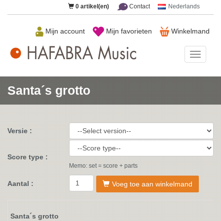
0
artikel(en)
Contact
Nederlands
Mijn account
Mijn favorieten
Winkelmand
HAFAB
Music
Santa´s grotto
Versie :
Score type :
Memo: set = score + parts
Aantal :
Voeg toe aan winkelmand
Santa´s grotto