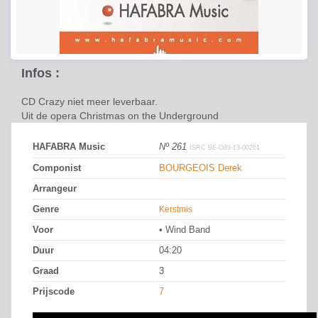
Infos :
CD Crazy niet meer leverbaar.
Uit de opera Christmas on the Underground
HAFABRA Music
Nº 261
ISRC BE-O89-13-00261
Componist
BOURGEOIS Derek
Arrangeur
Genre
Kerstmis
Voor
• Wind Band
Duur
04:20
Graad
3
Prijscode
7