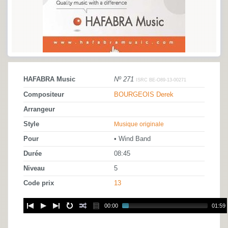
HAFABRA Music
Nº 271
ISRC BE-O89-13-00271
Compositeur
BOURGEOIS Derek
Arrangeur
Style
Musique originale
Pour
• Wind Band
Durée
08:45
Niveau
5
Code prix
13
00:00
01:59