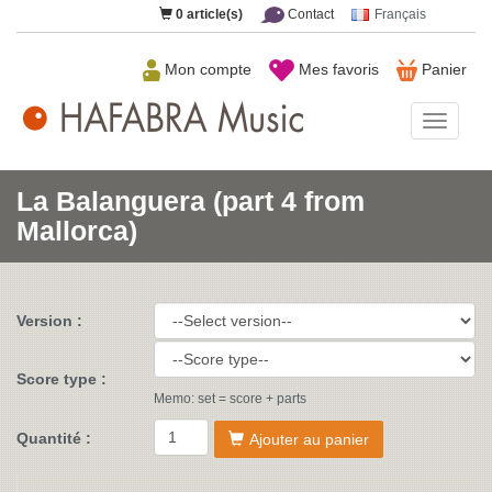
0
article(s)
Contact
Français
Mon compte
Mes favoris
Panier
HAFAB
Music
La Balanguera (part 4 from
Mallorca)
Version :
Score type :
Memo: set = score + parts
Quantité :
Ajouter au panier