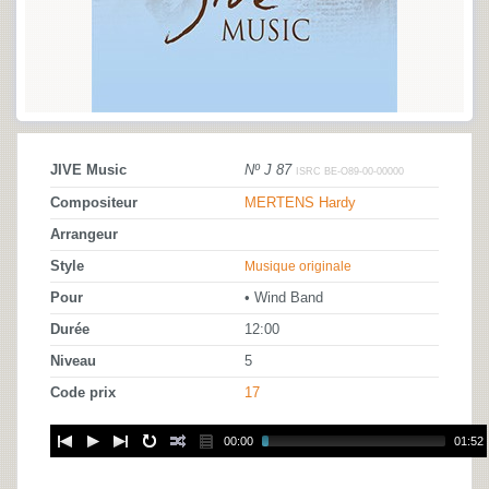
JIVE Music
Nº J 87
ISRC BE-O89-00-00000
Compositeur
MERTENS Hardy
Arrangeur
Style
Musique originale
Pour
• Wind Band
Durée
12:00
Niveau
5
Code prix
17
00:00
01:52