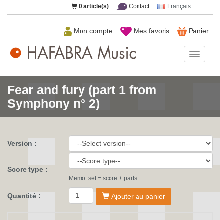
0
article(s)
Contact
Français
Mon compte
Mes favoris
Panier
HAFAB
Music
Fear and fury (part 1 from
Symphony n° 2)
Version :
Score type :
Memo: set = score + parts
Quantité :
Ajouter au panier