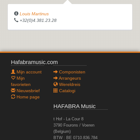
Louis Martinus
+32(0)4.381.23.28
Hafabramusic.com
Mijn account
Componisten
Mijn
Arrangeurs
favorieten
Wereldreis
Nieuwsbrief
Catalogi
Home page
HAFABRA Music
t Hof - La Cour 8
3790 Fourons / Voeren
(Belgium)
BTW : BE 0710.836.784