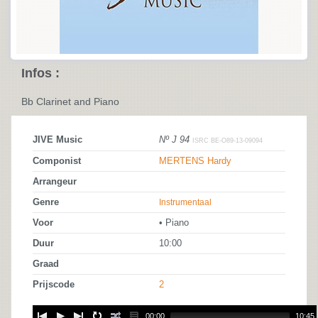
Infos :
Bb Clarinet and Piano
JIVE Music
Nº J 94
ISRC BE-O89-13-09094
Componist
MERTENS Hardy
Arrangeur
Genre
Instrumentaal
Voor
• Piano
Duur
10:00
Graad
Prijscode
2
00:00
10:45