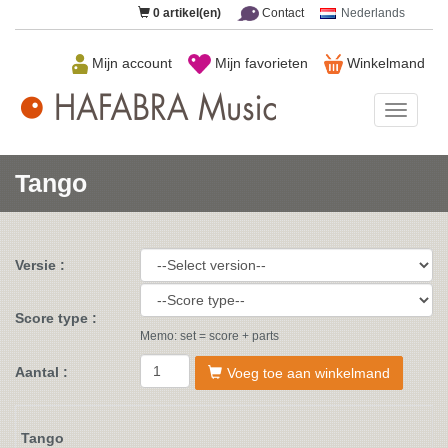
0
artikel(en)
Contact
Nederlands
Mijn account
Mijn favorieten
Winkelmand
HAFAB
Music
Tango
Versie :
Score type :
Memo: set = score + parts
Aantal :
Voeg toe aan winkelmand
Tango