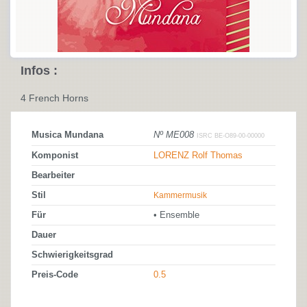
Infos :
4 French Horns
Musica Mundana
Nº ME008
ISRC BE-O89-00-00000
Komponist
LORENZ Rolf Thomas
Bearbeiter
Stil
Kammermusik
Für
• Ensemble
Dauer
Schwierigkeitsgrad
Preis-Code
0.5