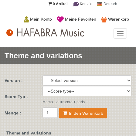
0
Artikel
Kontakt
Deutsch
Mein Konto
Meine Favoriten
Warenkorb
HAFAB
Music
Theme and variations
Version :
Score Typ :
Memo: set = score + parts
Menge :
In den Warenkorb
Theme and variations