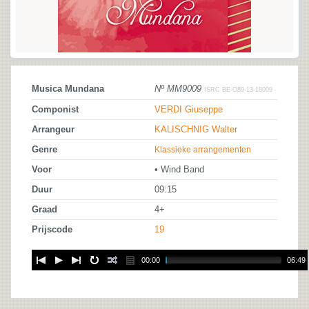
Musica Mundana
Nº MM9009
ISRC BE-O89-13-18009
Componist
VERDI Giuseppe
Arrangeur
KALISCHNIG Walter
Genre
Klassieke arrangementen
Voor
• Wind Band
Duur
09:15
Graad
4+
Prijscode
19
00:00
06:49