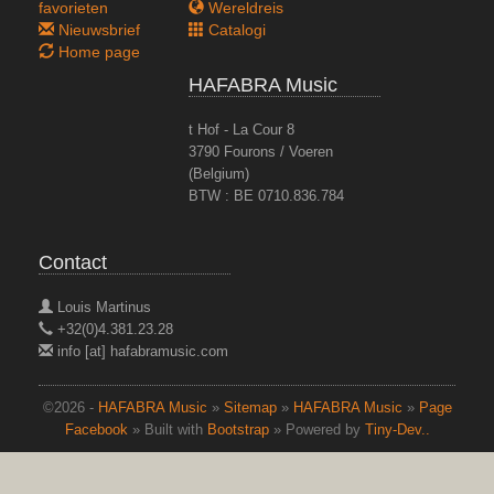
favorieten
Wereldreis
Nieuwsbrief
Catalogi
Home page
HAFABRA Music
t Hof - La Cour 8
3790 Fourons / Voeren
(Belgium)
BTW : BE 0710.836.784
Contact
Louis Martinus
+32(0)4.381.23.28
info [at] hafabramusic.com
©2026 -
HAFABRA Music
»
Sitemap
»
HAFABRA Music
»
Page
Facebook
» Built with
Bootstrap
» Powered by
Tiny-Dev..