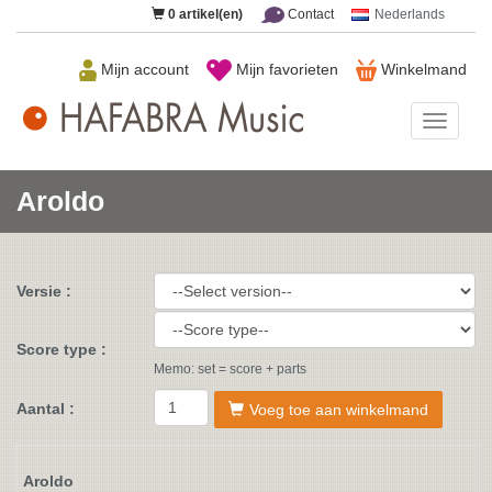
0
artikel(en)
Contact
Nederlands
Mijn account
Mijn favorieten
Winkelmand
HAFAB
Music
Aroldo
Versie :
Score type :
Memo: set = score + parts
Aantal :
Voeg toe aan winkelmand
Aroldo