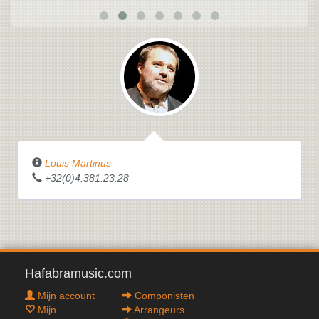
Louis Martinus
+32(0)4.381.23.28
Hafabramusic.com
Mijn account
Componisten
Mijn
Arrangeurs