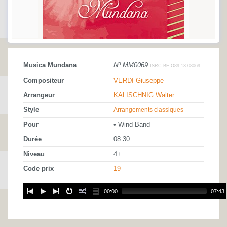
Musica Mundana
Nº MM0069
ISRC BE-O89-13-08069
Compositeur
VERDI Giuseppe
Arrangeur
KALISCHNIG Walter
Style
Arrangements classiques
Pour
• Wind Band
Durée
08:30
Niveau
4+
Code prix
19
00:00
07:43