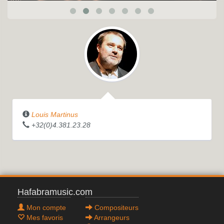
Louis Martinus
+32(0)4.381.23.28
Hafabramusic.com
Mon compte
Compositeurs
Mes favoris
Arrangeurs