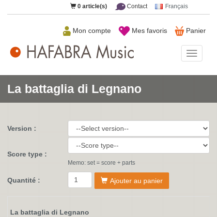
0
article(s)
Contact
Français
Mon compte
Mes favoris
Panier
HAFAB
Music
La battaglia di Legnano
Version :
Score type :
Memo: set = score + parts
Quantité :
Ajouter au panier
La battaglia di Legnano