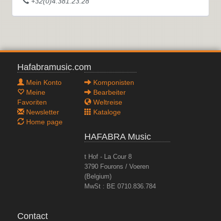
+32(0)4.381.23.28
Hafabramusic.com
Mein Konto
Komponisten
Meine
Bearbeiter
Favoriten
Weltreise
Newsletter
Kataloge
Home page
HAFABRA Music
t Hof - La Cour 8
3790 Fourons / Voeren
(Belgium)
MwSt : BE 0710.836.784
Contact