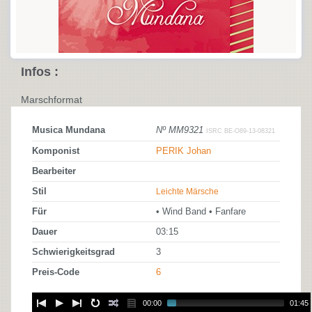
Infos :
Marschformat
Musica Mundana
Nº MM9321
ISRC BE-O89-13-08321
Komponist
PERIK Johan
Bearbeiter
Stil
Leichte Märsche
Für
• Wind Band • Fanfare
Dauer
03:15
Schwierigkeitsgrad
3
Preis-Code
6
00:00
01:45