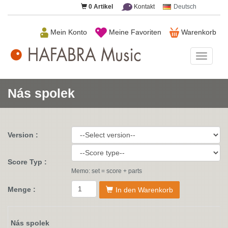
0
Artikel
Kontakt
Deutsch
Mein Konto
Meine Favoriten
Warenkorb
HAFAB
Music
Nás spolek
Version :
Score Typ :
Memo: set = score + parts
Menge :
In den Warenkorb
Nás spolek