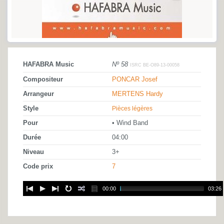
HAFABRA Music
Nº 58
ISRC BE-O89-13-00058
Compositeur
PONCAR Josef
Arrangeur
MERTENS Hardy
Style
Pièces légères
Pour
• Wind Band
Durée
04:00
Niveau
3+
Code prix
7
00:00
03:26