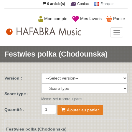
0
article(s)
Contact
Français
Mon compte
Mes favoris
Panier
HAFAB
Music
Festwies polka (Chodounska)
Version :
Score type :
Memo: set = score + parts
Quantité :
Ajouter au panier
Festwies polka (Chodounska)