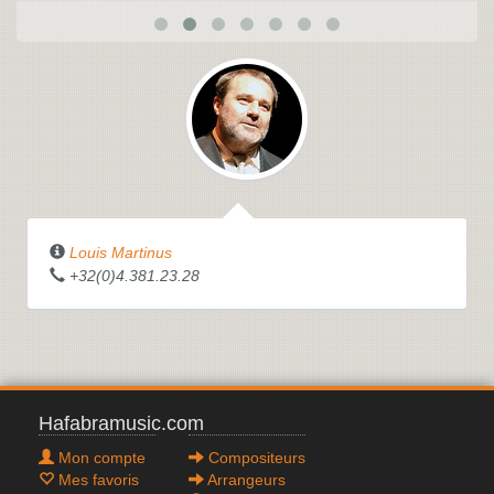
Louis Martinus
+32(0)4.381.23.28
Hafabramusic.com
Mon compte
Compositeurs
Mes favoris
Arrangeurs