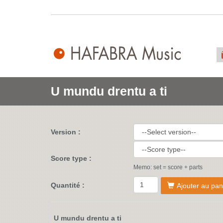
U mundu drentu a ti
Version :
Score type :
Memo: set = score + parts
Quantité :
Ajouter au pan
U mundu drentu a ti