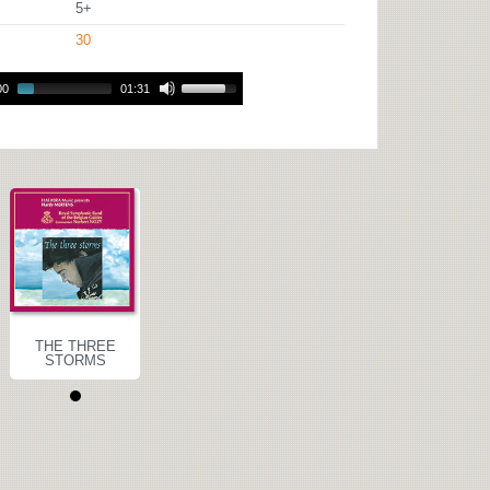
5+
30
00
01:31
THE THREE
STORMS