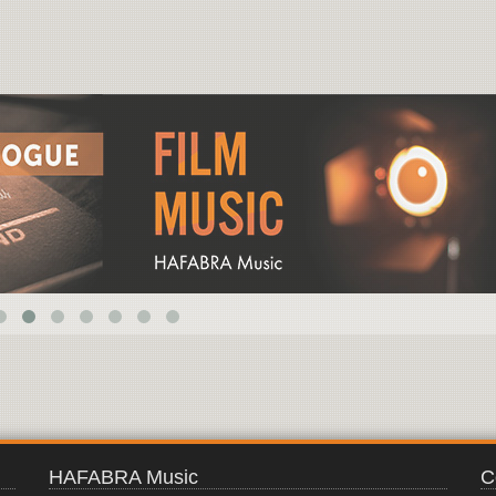
THE THREE
STORMS
HAFABRA Music
C