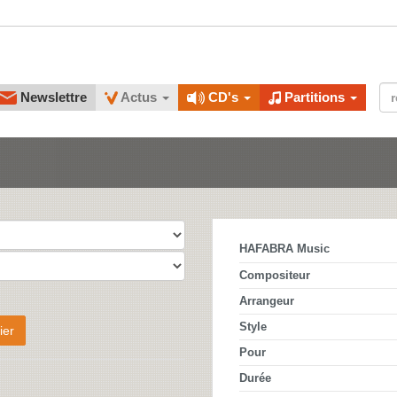
Newslettre
Actus
CD's
Partitions
HAFABRA Music
Compositeur
Arrangeur
Style
ier
Pour
Durée