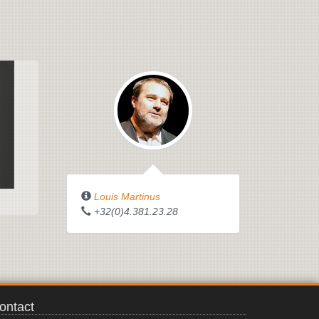
Louis Martinus
+32(0)4.381.23.28
ontact