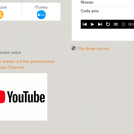
Niveau
zon
ITunes
Code prix
00:
:
The three storms
prano voice
drentu a ti live performance
ube Channel
THE THREE
STORMS