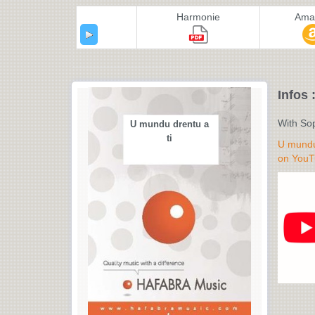
Harmonie
Ama
Infos 
With So
U mundu drentu a
ti
U mundu 
on YouT