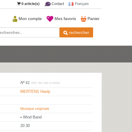
0
article(s)
Contact
Français
Mon compte
Mes favoris
Panier
rechercher
Nº 61
ISRC BE-O89-13-00061
MERTENS Hardy
Musique originale
• Wind Band
20:30