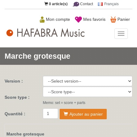
0
article(s)
Contact
Français
Mon compte
Mes favoris
Panier
HAFAB
Music
Marche grotesque
Version :
Score type :
Memo: set = score + parts
Quantité :
Ajouter au panier
Marche grotesque