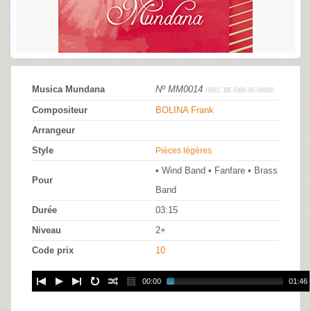
Musica Mundana
Nº MM0014
ISRC BE-O89-00-00000
Compositeur
BOLINA Frank
Arrangeur
Style
Pièces légères
• Wind Band • Fanfare • Brass
Pour
Band
Durée
03:15
Niveau
2+
Code prix
10
00:00
01:46