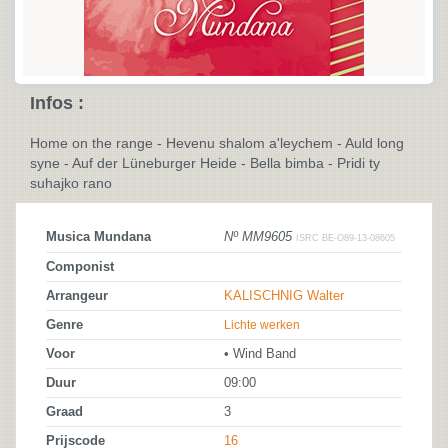
Infos :
Home on the range - Hevenu shalom a'leychem - Auld long
syne - Auf der Lüneburger Heide - Bella bimba - Pridi ty
suhajko rano
Musica Mundana
Nº MM9605
ISRC BE-O89-13-08605
Componist
Arrangeur
KALISCHNIG Walter
Genre
Lichte werken
Voor
• Wind Band
Duur
09:00
Graad
3
Prijscode
16