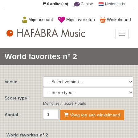
0
artikel(en)
Contact
Nederlands
Mijn account
Mijn favorieten
Winkelmand
HAFAB
Music
World favorites n° 2
Versie :
Score type :
Memo: set = score + parts
Aantal :
Voeg toe aan winkelmand
World favorites n° 2