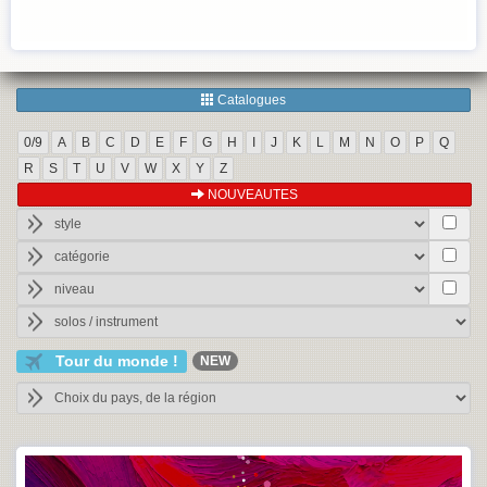
Catalogues
0/9
A
B
C
D
E
F
G
H
I
J
K
L
M
N
O
P
Q
R
S
T
U
V
W
X
Y
Z
NOUVEAUTES
Tour du monde !
NEW