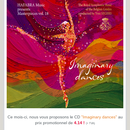
Ce mois-ci, nous vous proposons le CD
"Imaginary dances"
au
prix promotionnel de
4.14 !
(+ TVA)