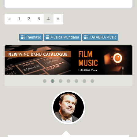
«
1
2
3
4
»
Thematic
Musica Mundana
HAFABRA Music