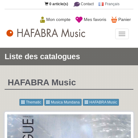
0
article(s)
Contact
Français
Mon compte
Mes favoris
Panier
HAFAB
Music
Liste des catalogues
HAFABRA Music
Thematic
Musica Mundana
HAFABRA Music