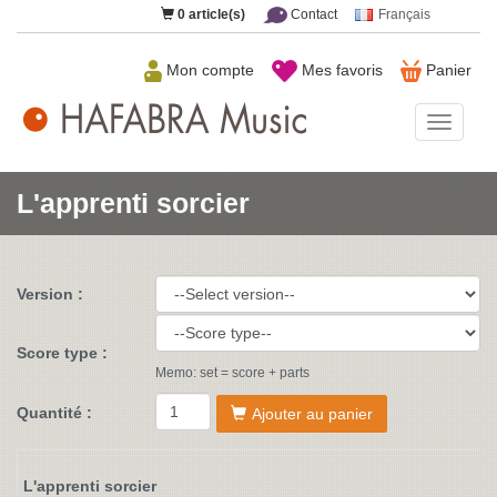
0
article(s)
Contact
Français
Mon compte
Mes favoris
Panier
HAFAB
Music
L'apprenti sorcier
Version :
Score type :
Memo: set = score + parts
Quantité :
Ajouter au panier
L'apprenti sorcier