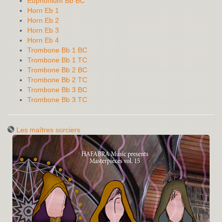
Euphonium Bb BC
Horn Eb 1
Horn Eb 2
Horn Eb 3
Horn Eb 4
Trombone Bb 1 BC
Trombone Bb 1 TC
Trombone Bb 2 BC
Trombone Bb 2 TC
Trombone Bb 3 BC
Trombone Bb 3 TC
Les maîtres sorciers