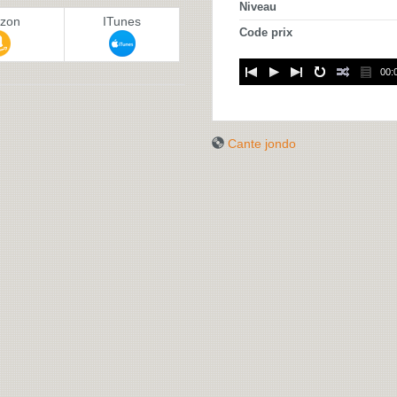
Niveau
zon
ITunes
Code prix
00:
Cante jondo
CANTE JONDO