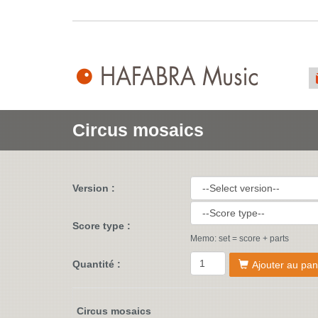
Circus mosaics
Version :
Score type :
Memo: set = score + parts
Quantité :
Ajouter au pan
Circus mosaics