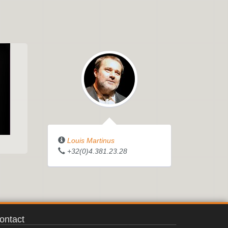
Louis Martinus
+32(0)4.381.23.28
ontact