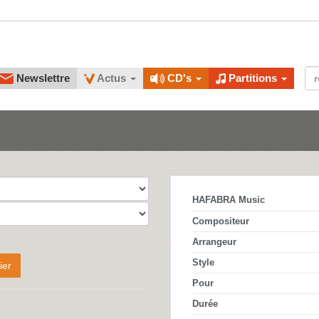
Newslettre
Actus
CD's
Partitions
HAFABRA Music
Compositeur
Arrangeur
Style
ier
Pour
Durée