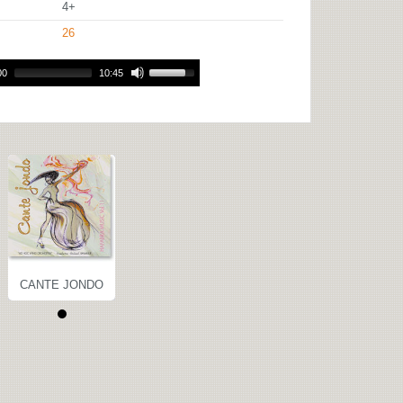
4+
26
00
10:45
CANTE JONDO