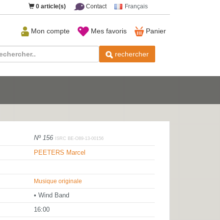
0
article(s)
Contact
Français
Mon compte
Mes favoris
Panier
rechercher
Nº 156
ISRC BE-O89-13-00156
PEETERS Marcel
Musique originale
• Wind Band
16:00