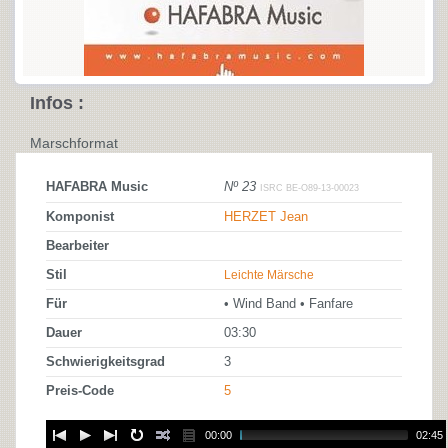
Infos :
Marschformat
HAFABRA Music
Nº 23
ISRC BE-O89-13-00023
Komponist
HERZET Jean
Bearbeiter
Stil
Leichte Märsche
Für
• Wind Band • Fanfare
Dauer
03:30
Schwierigkeitsgrad
3
Preis-Code
5
00:00
02:45