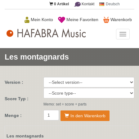
0
Artikel
Kontakt
Deutsch
Mein Konto
Meine Favoriten
Warenkorb
HAFAB
Music
Les montagnards
Version :
Score Typ :
Memo: set = score + parts
Menge :
In den Warenkorb
Les montagnards