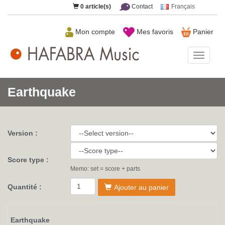
0
article(s)
Contact
Français
Mon compte
Mes favoris
Panier
HAFAB
Music
Earthquake
Version :
Score type :
Memo: set = score + parts
Quantité :
Ajouter au panier
Earthquake