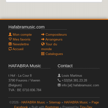
Hafabramusic.com
Mon compte
Compositeurs
Mes favoris
Arrangeurs
Newslettre
Tour du
Accueil
monde
Catalogues
HAFABRA Music
Contact
t Hof - La Cour 8
Louis Martinus
3790 Fourons / Voeren
+32(0)4.381.23.28
(Belgium)
info [at] hafabramusic.com
TVA : BE 0710.836.784
©2026 -
HAFABRA Music
»
Sitemap
»
HAFABRA Music
»
Page
Facebook
» Built with
Bootstrap
» Powered by
Tiny-Dev..