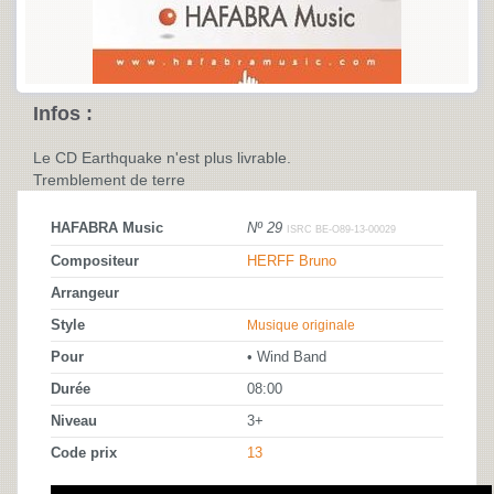
Infos :
Le CD Earthquake n'est plus livrable.
Tremblement de terre
HAFABRA Music
Nº 29
ISRC BE-O89-13-00029
Compositeur
HERFF Bruno
Arrangeur
Style
Musique originale
Pour
• Wind Band
Durée
08:00
Niveau
3+
Code prix
13