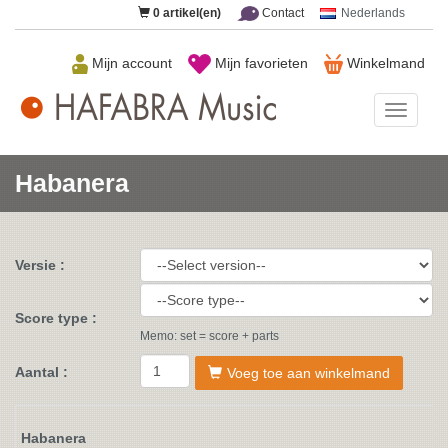
0
artikel(en)
Contact
Nederlands
Mijn account
Mijn favorieten
Winkelmand
HAFAB
Music
Habanera
Versie :
Score type :
Memo: set = score + parts
Aantal :
Voeg toe aan winkelmand
Habanera