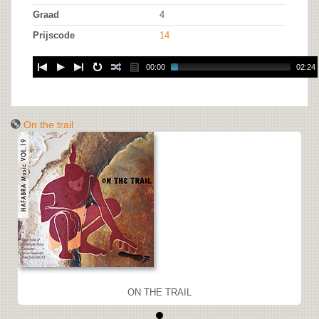
Graad
4
Prijscode
14
00:00
02:24
On the trail
ON THE TRAIL