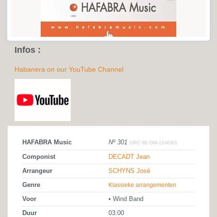
Infos :
Habanera on our YouTube Channel
HAFABRA Music
Nº 301
ISRC BE-O89-13-00301
Componist
DECADT Jean
Arrangeur
SCHYNS José
Genre
Klassieke arrangementen
Voor
• Wind Band
Duur
03:00