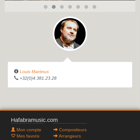
Louis Martinus
+32(0)4.381.23.28
Hafabramusic.com
Mon compte
Compositeurs
Mes favoris
Arrangeurs