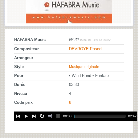
HAFABRA Music
Nº 32
ISRC BE-O89-13-00032
Compositeur
DEVROYE Pascal
Arrangeur
Style
Musique originale
Pour
• Wind Band • Fanfare
Durée
03:30
Niveau
4
Code prix
8
00:00
02:42