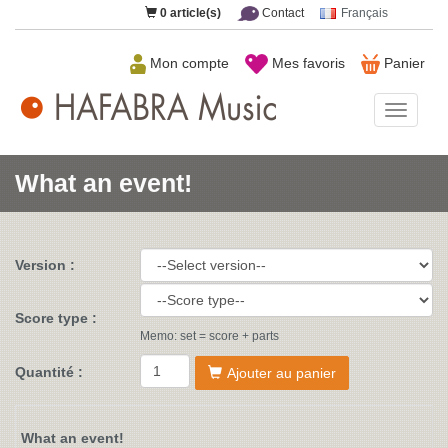
0
article(s)
Contact
Français
Mon compte
Mes favoris
Panier
HAFAB
Music
What an event!
Version :
Score type :
Memo: set = score + parts
Quantité :
Ajouter au panier
What an event!