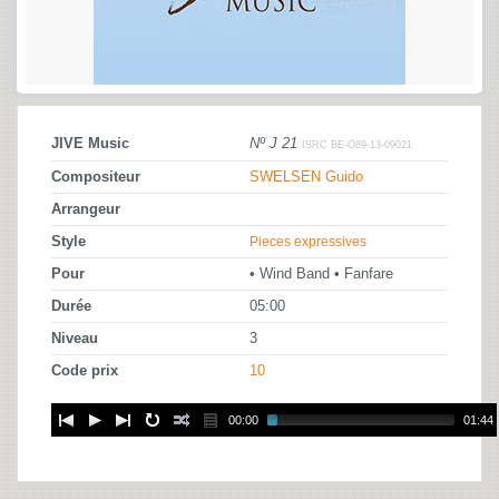
JIVE Music
Nº J 21
ISRC BE-O89-13-09021
Compositeur
SWELSEN Guido
Arrangeur
Style
Pieces expressives
Pour
• Wind Band • Fanfare
Durée
05:00
Niveau
3
Code prix
10
00:00
01:44