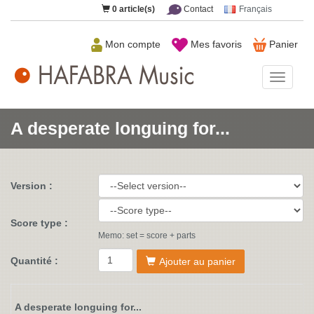
0
article(s)
Contact
Français
Mon compte
Mes favoris
Panier
HAFAB
Music
A desperate longuing for...
Version :
Score type :
Memo: set = score + parts
Quantité :
Ajouter au panier
A desperate longuing for...