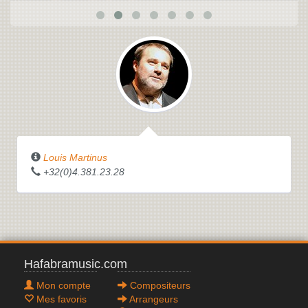
Louis Martinus
+32(0)4.381.23.28
Hafabramusic.com
Mon compte
Compositeurs
Mes favoris
Arrangeurs