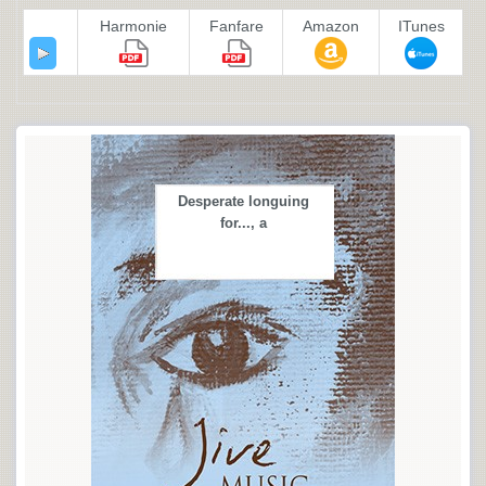
Harmonie
Fanfare
Amazon
ITunes
Desperate longuing
for..., a