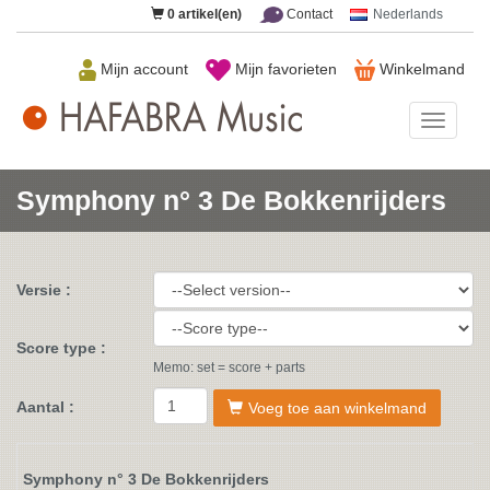
0
artikel(en)
Contact
Nederlands
Mijn account
Mijn favorieten
Winkelmand
HAFAB
Music
Symphony n° 3 De Bokkenrijders
Versie :
Score type :
Memo: set = score + parts
Aantal :
Voeg toe aan winkelmand
Symphony n° 3 De Bokkenrijders