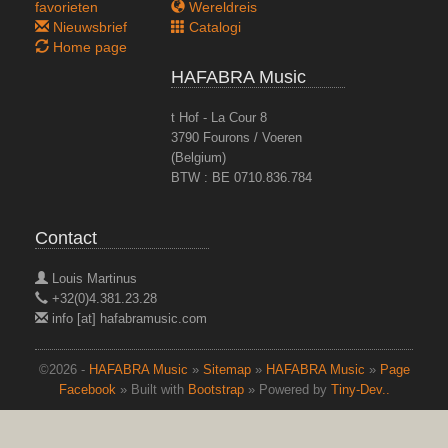
favorieten
Wereldreis
Nieuwsbrief
Catalogi
Home page
HAFABRA Music
t Hof - La Cour 8
3790 Fourons / Voeren
(Belgium)
BTW : BE 0710.836.784
Contact
Louis Martinus
+32(0)4.381.23.28
info [at] hafabramusic.com
©2026 -
HAFABRA Music
»
Sitemap
»
HAFABRA Music
»
Page
Facebook
» Built with
Bootstrap
» Powered by
Tiny-Dev..