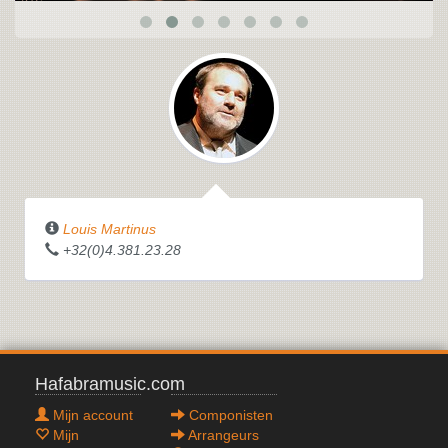
Louis Martinus
+32(0)4.381.23.28
Hafabramusic.com
Mijn account
Componisten
Mijn
Arrangeurs