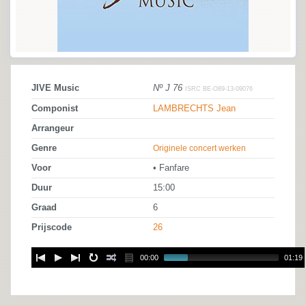
JIVE Music
Nº J 76
ISRC BE-O89-13-09076
Componist
LAMBRECHTS Jean
Arrangeur
Genre
Originele concert werken
Voor
• Fanfare
Duur
15:00
Graad
6
Prijscode
26
00:00
01:19