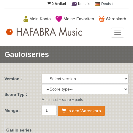
0
Artikel
Kontakt
Deutsch
Mein Konto
Meine Favoriten
Warenkorb
HAFAB
Music
Gauloiseries
Version :
Score Typ :
Memo: set = score + parts
Menge :
In den Warenkorb
Gauloiseries