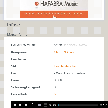
Infos :
Marschformat
HAFABRA Music
Nº 70
ISRC BE-O89-13-00070
Komponist
CREPIN Alain
Bearbeiter
Stil
Leichte Märsche
Für
• Wind Band • Fanfare
Dauer
03:00
Schwierigkeitsgrad
3
Preis-Code
5
00:00
02:32