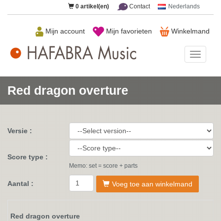
0
artikel(en)
Contact
Nederlands
Mijn account
Mijn favorieten
Winkelmand
HAFAB
Music
Red dragon overture
Versie :
Score type :
Memo: set = score + parts
Aantal :
Voeg toe aan winkelmand
Red dragon overture