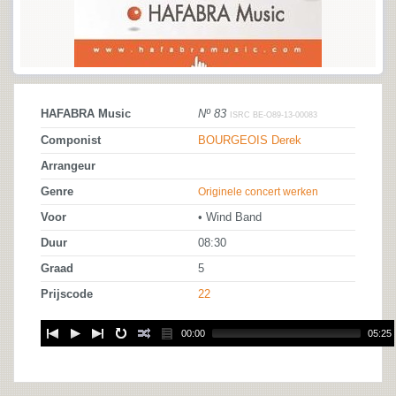
HAFABRA Music
Nº 83
ISRC BE-O89-13-00083
Componist
BOURGEOIS Derek
Arrangeur
Genre
Originele concert werken
Voor
• Wind Band
Duur
08:30
Graad
5
Prijscode
22
00:00
05:25