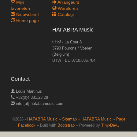
Mijn
Arrangeurs
favorieten
Wereldreis
Nieuwsbrief
Catalogi
Home page
HAFABRA Music
t Hof - La Cour 8
3790 Fourons / Voeren
(Belgium)
BTW : BE 0710.836.784
Contact
Louis Martinus
+32(0)4.381.23.28
info [at] hafabramusic.com
©2026 -
HAFABRA Music
»
Sitemap
»
HAFABRA Music
»
Page
Facebook
» Built with
Bootstrap
» Powered by
Tiny-Dev..