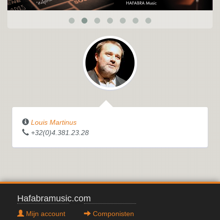
Louis Martinus
+32(0)4.381.23.28
Hafabramusic.com
Mijn account
Componisten