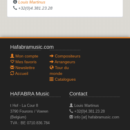
Louis Martinus
+32(0)4.381.23.28
Hafabramusic.com
Mon compte
Compositeurs
Mes favoris
Arrangeurs
Newslettre
Tour du
Accueil
monde
Catalogues
HAFABRA Music
Contact
t Hof - La Cour 8
Louis Martinus
3790 Fourons / Voeren
+32(0)4.381.23.28
(Belgium)
info [at] hafabramusic.com
TVA : BE 0710.836.784