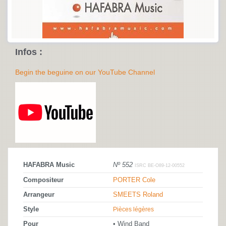
Infos :
Begin the beguine on our YouTube Channel
HAFABRA Music
Nº 552
ISRC BE-O89-12-00552
Compositeur
PORTER Cole
Arrangeur
SMEETS Roland
Style
Pièces légères
Pour
• Wind Band