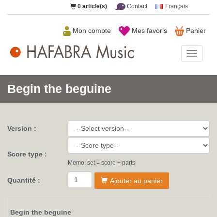
0
article(s)
Contact
Français
Mon compte
Mes favoris
Panier
HAFAB
Music
Begin the beguine
Version :
Score type :
Memo: set = score + parts
Quantité :
Ajouter au panier
Begin the beguine