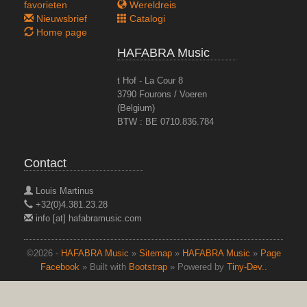
favorieten
Wereldreis
Nieuwsbrief
Catalogi
Home page
HAFABRA Music
t Hof - La Cour 8
3790 Fourons / Voeren
(Belgium)
BTW : BE 0710.836.784
Contact
Louis Martinus
+32(0)4.381.23.28
info [at] hafabramusic.com
©2026 -
HAFABRA Music
»
Sitemap
»
HAFABRA Music
»
Page
Facebook
» Built with
Bootstrap
» Powered by
Tiny-Dev..