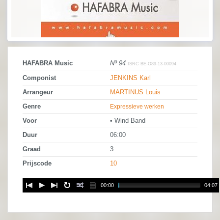
HAFABRA Music
Nº 94
ISRC BE-O89-13-00094
Componist
JENKINS Karl
Arrangeur
MARTINUS Louis
Genre
Expressieve werken
Voor
• Wind Band
Duur
06:00
Graad
3
Prijscode
10
00:00
04:07