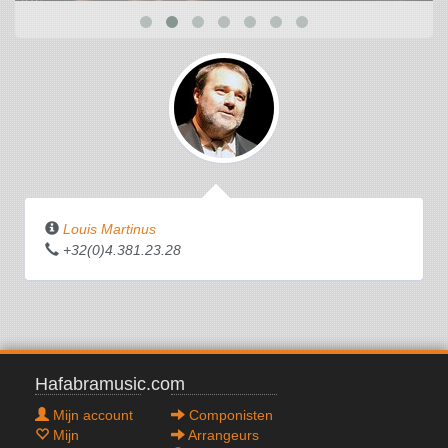
Louis Martinus
+32(0)4.381.23.28
Hafabramusic.com
Mijn account
Componisten
Mijn
Arrangeurs