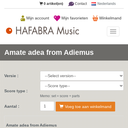
0
artikel(en)
Contact
Nederlands
Mijn account
Mijn favorieten
Winkelmand
HAFAB
Music
Amate adea from Adiemus
Versie :
Score type :
Memo: set = score + parts
Aantal :
Voeg toe aan winkelmand
Amate adea from Adiemus