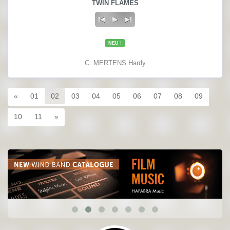
TWIN FLAMES
NEU !
C: MERTENS Hardy
«
01
02
03
04
05
06
07
08
09
10
11
»