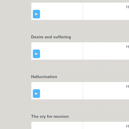
H
Desire and suffering
H
Hallucination
H
The cry for reunion
H