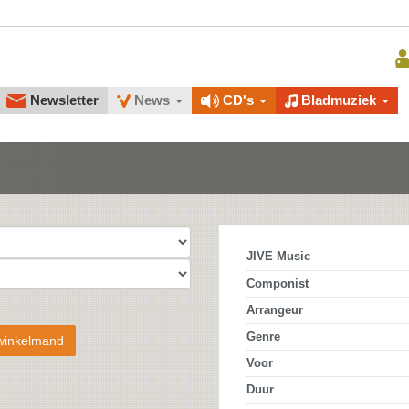
Newsletter
News
CD's
Bladmuziek
JIVE Music
Componist
Arrangeur
Genre
winkelmand
Voor
Duur