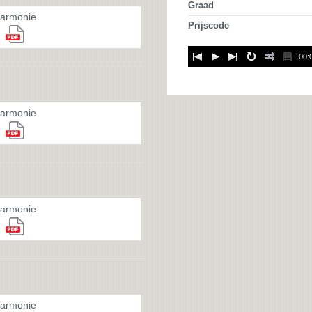
Graad
armonie
Prijscode
00:
armonie
armonie
armonie