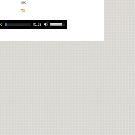
pro
50
00
01:52