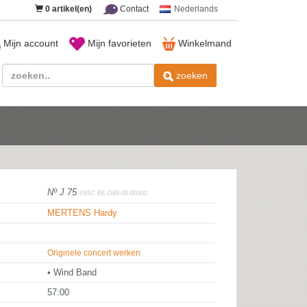
0
artikel(en)
Contact
Nederlands
Mijn account
Mijn favorieten
Winkelmand
zoeken
Nº J 75
ISRC BE-O89-00-00000
MERTENS Hardy
Originele concert werken
• Wind Band
57:00