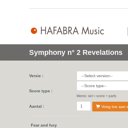
Symphony n° 2 Revelations
Versie :
Score type :
Memo: set = score + parts
Aantal :
Voeg toe aan 
Fear and fury