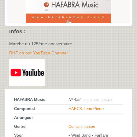
Infos :
Marche du 125ème anniversaire
RHF on our YouTube Channel
HAFABRA Music
Nº 438
ISRC BE-O89-13-00438
Componist
HAECK Jean-Pierre
Arrangeur
Genre
Concert marsen
Voor
• Wind Band • Fanfare