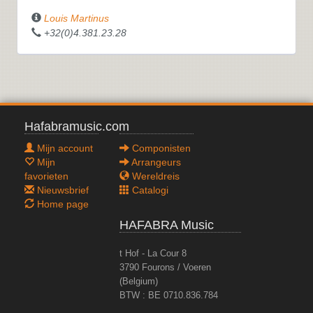
Louis Martinus
+32(0)4.381.23.28
Hafabramusic.com
Mijn account
Componisten
Mijn
Arrangeurs
favorieten
Wereldreis
Nieuwsbrief
Catalogi
Home page
HAFABRA Music
t Hof - La Cour 8
3790 Fourons / Voeren
(Belgium)
BTW : BE 0710.836.784