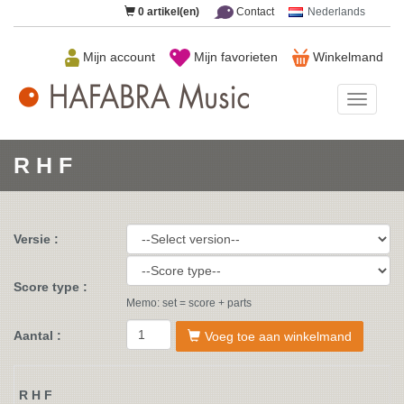
0
artikel(en)
Contact
Nederlands
Mijn account
Mijn favorieten
Winkelmand
HAFAB
Music
R H F
Versie :
Score type :
Memo: set = score + parts
Aantal :
Voeg toe aan winkelmand
R H F