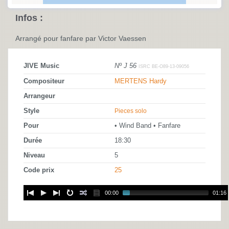
Infos :
Arrangé pour fanfare par Victor Vaessen
JIVE Music
Nº J 56
ISRC BE-O89-13-09056
Compositeur
MERTENS Hardy
Arrangeur
Style
Pieces solo
Pour
• Wind Band • Fanfare
Durée
18:30
Niveau
5
Code prix
25
00:00
01:16