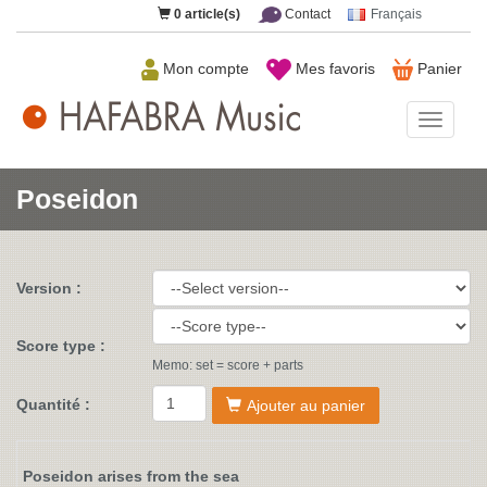
0
article(s)
Contact
Français
Mon compte
Mes favoris
Panier
HAFAB
Music
Poseidon
Version :
Score type :
Memo: set = score + parts
Quantité :
Ajouter au panier
Poseidon arises from the sea