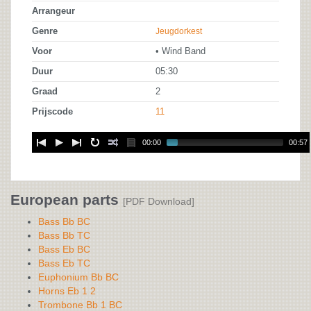
Arrangeur
Genre
Jeugdorkest
Voor
• Wind Band
Duur
05:30
Graad
2
Prijscode
11
00:00
00:57
European parts
[PDF Download]
Bass Bb BC
Bass Bb TC
Bass Eb BC
Bass Eb TC
Euphonium Bb BC
Horns Eb 1 2
Trombone Bb 1 BC