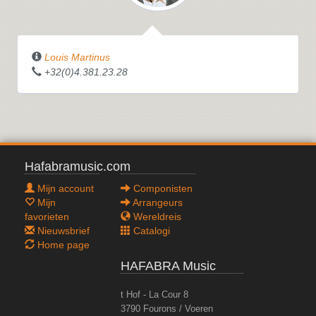
Louis Martinus
+32(0)4.381.23.28
Hafabramusic.com
Mijn account
Componisten
Mijn
Arrangeurs
favorieten
Wereldreis
Nieuwsbrief
Catalogi
Home page
HAFABRA Music
t Hof - La Cour 8
3790 Fourons / Voeren