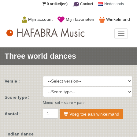
0
artikel(en)
Contact
Nederlands
Mijn account
Mijn favorieten
Winkelmand
HAFAB
Music
Three world dances
Versie :
Score type :
Memo: set = score + parts
Aantal :
Voeg toe aan winkelmand
Indian dance