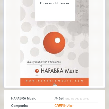
Three world dances
HAFABRA Music
Nº 520
ISRC BE-O89-13-00520
Componist
CREPIN Alain