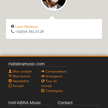
Louis Martinus
+32(0)4.381.23.28
Hafabramusic.com
Mon compte
Compositeurs
Mes favoris
Arrangeurs
Newslettre
Tour du
Accueil
monde
Catalogues
HAFABRA Music
Contact