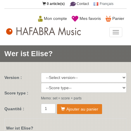
0
article(s)
Contact
Français
Mon compte
Mes favoris
Panier
HAFAB
Music
Wer ist Elise?
Version :
Score type :
Memo: set = score + parts
Quantité :
Ajouter au panier
Wer ist Elise?